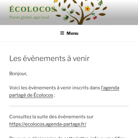
Aller
ÉCOLOCOS
au
Penser global, agir local
contenu
principal
Menu
Les évènements à venir
Bonjour,
Voici les évènements à venir inscrits dans
l’agenda
partagé de Écolocos
:
Consultez la suite des évènements sur
https://ecolocos.agenda-partage.fr/