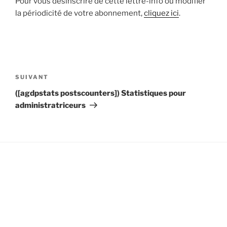
Pour vous désinscrire de cette lettre-info ou modifier
la périodicité de votre abonnement,
cliquez ici
.
Navigation
de
Article
SUIVANT
l’article
suivant
([agdpstats postscounters]) Statistiques pour
administratriceurs